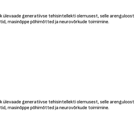
k ülevaade generatiivse tehisintellekti olemusest, selle arenguloost
pektid, masinõppe põhimõtted ja neurovõrkude toimimine.
k ülevaade generatiivse tehisintellekti olemusest, selle arenguloost
pektid, masinõppe põhimõtted ja neurovõrkude toimimine.