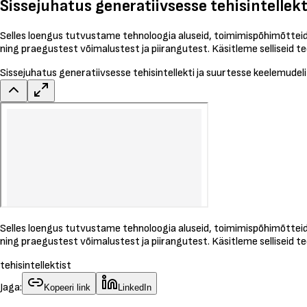
Sissejuhatus generatiivsesse tehisintellek
Selles loengus tutvustame tehnoloogia aluseid, toimimispõhimõtteid j
ning praegustest võimalustest ja piirangutest. Käsitleme selliseid 
Sissejuhatus generatiivsesse tehisintellekti ja suurtesse keelemudel
Selles loengus tutvustame tehnoloogia aluseid, toimimispõhimõtteid j
ning praegustest võimalustest ja piirangutest. Käsitleme selliseid 
tehisintellektist
Jaga:
Kopeeri link
LinkedIn