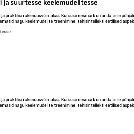
ti ja suurtesse keelemudelitesse
a praktilisi rakendusvõimalusi. Kursuse eesmärk on anda teile põhjali
teemasid nagu keelemudelite treenimine, tehisintellekti eetilised as
itesse
a praktilisi rakendusvõimalusi. Kursuse eesmärk on anda teile põhjali
teemasid nagu keelemudelite treenimine, tehisintellekti eetilised as