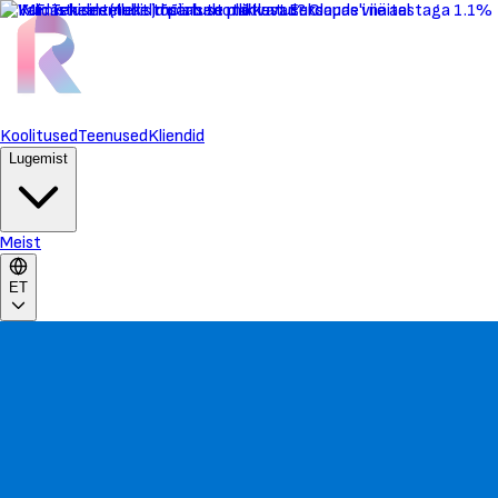
Koolitused
Teenused
Kliendid
Lugemist
Meist
ET