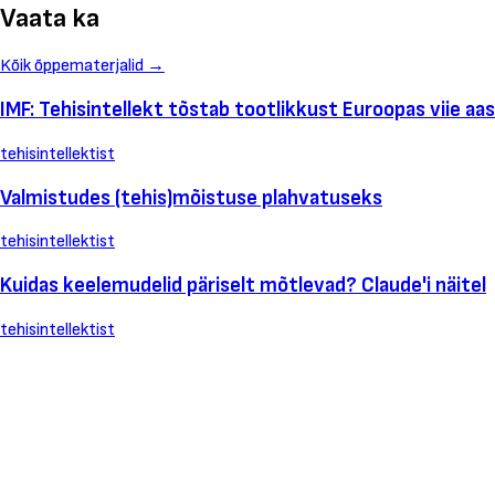
Vaata ka
Kõik õppematerjalid
→
IMF: Tehisintellekt tõstab tootlikkust Euroopas viie a
tehisintellektist
Valmistudes (tehis)mõistuse plahvatuseks
tehisintellektist
Kuidas keelemudelid päriselt mõtlevad? Claude'i näitel
tehisintellektist