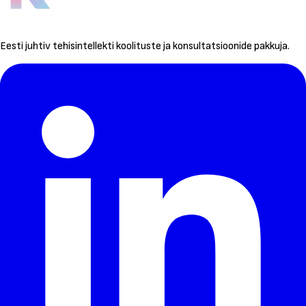
Eesti juhtiv tehisintellekti koolituste ja konsultatsioonide pakkuja.