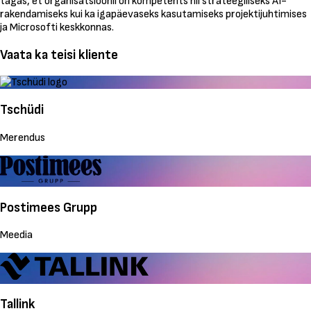
tagas, et organisatsioonil on kompetents nii strateegiliseks AI-
rakendamiseks kui ka igapäevaseks kasutamiseks projektijuhtimises
ja Microsofti keskkonnas.
Vaata ka teisi kliente
Tschüdi
Merendus
Postimees Grupp
Meedia
Tallink