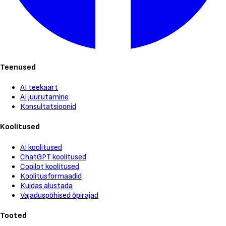
Teenused
AI teekaart
AI juurutamine
Konsultatsioonid
Koolitused
AI koolitused
ChatGPT koolitused
Copilot koolitused
Koolitusformaadid
Kuidas alustada
Vajaduspõhised õpirajad
Tooted