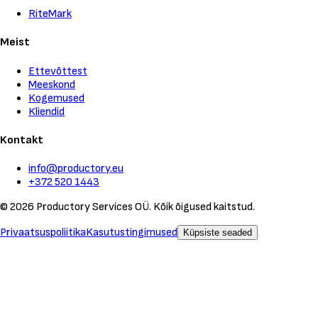
RiteMark
Meist
Ettevõttest
Meeskond
Kogemused
Kliendid
Kontakt
info@productory.eu
+372 520 1443
©
2026
Productory Services OÜ.
Kõik õigused kaitstud.
Privaatsuspoliitika
Kasutustingimused
Küpsiste seaded