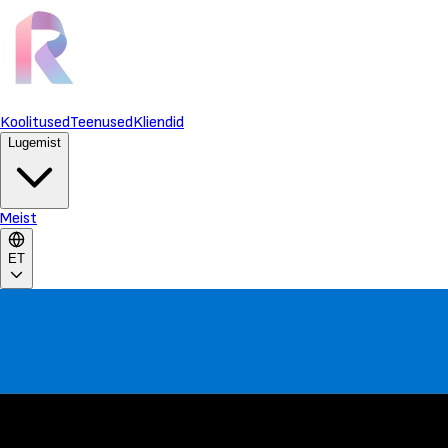
Koolitused
Teenused
Kliendid
Lugemist
Meist
ET