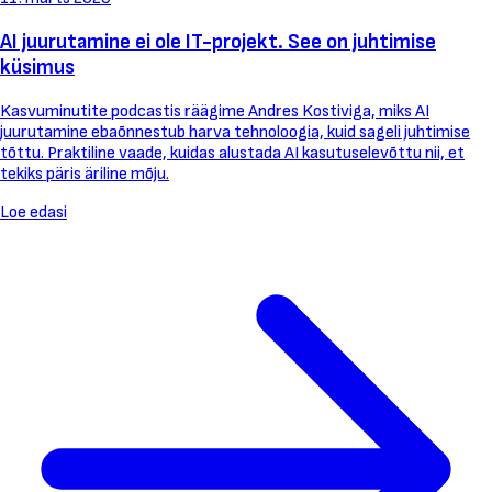
AI juurutamine ei ole IT-projekt. See on juhtimise
küsimus
Kasvuminutite podcastis räägime Andres Kostiviga, miks AI
juurutamine ebaõnnestub harva tehnoloogia, kuid sageli juhtimise
tõttu. Praktiline vaade, kuidas alustada AI kasutuselevõttu nii, et
tekiks päris äriline mõju.
Loe edasi