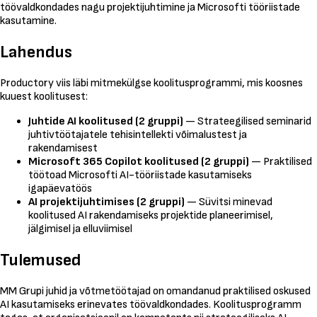
töövaldkondades nagu projektijuhtimine ja Microsofti tööriistade
kasutamine.
Lahendus
Productory viis läbi mitmekülgse koolitusprogrammi, mis koosnes
kuuest koolitusest:
Juhtide AI koolitused (2 gruppi)
— Strateegilised seminarid
juhtivtöötajatele tehisintellekti võimalustest ja
rakendamisest
Microsoft 365 Copilot koolitused (2 gruppi)
— Praktilised
töötoad Microsofti AI-tööriistade kasutamiseks
igapäevatöös
AI projektijuhtimises (2 gruppi)
— Süvitsi minevad
koolitused AI rakendamiseks projektide planeerimisel,
jälgimisel ja elluviimisel
Tulemused
MM Grupi juhid ja võtmetöötajad on omandanud praktilised oskused
AI kasutamiseks erinevates töövaldkondades. Koolitusprogramm