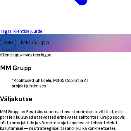
Tagasi klientide juurde
Kliendilugu
•
Investeeringud
MM Grupp
“
Koolitused juhtidele, M365 Copilot ja AI
projektijuhtimises.
”
Väljakutse
MM Grupp on Eesti üks suurimaid investeerimisettevõtteid, mille
portfelli kuuluvad ettevõtted erinevates sektorites. Grupp soovis
tõsta oma juhtide ja võtmetöötajate pädevust tehisintellekti
kasutamisel — nii strateegilisel tasandil kui ka konkreetsetes