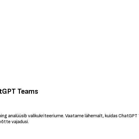
hatGPT Teams
 ning analüüsib valikukriteeriume. Vaatame lähemalt, kuidas ChatGPT 
võtte vajadusi.