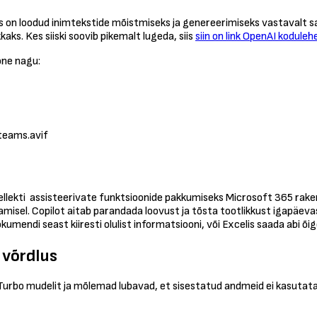
is on loodud inimtekstide mõistmiseks ja genereerimiseks vastavalt 
kaks. Kes siiski soovib pikemalt lugeda, siis
siin on link OpenAI koduleh
one nagu:
teams.avif
tellekti assisteerivate funktsioonide pakkumiseks Microsoft 365 rake
sel. Copilot aitab parandada loovust ja tõsta tootlikkust igapäevas
umendi seast kiiresti olulist informatsiooni, või Excelis saada abi õi
 võrdlus
bo mudelit ja mõlemad lubavad, et sisestatud andmeid ei kasutata m