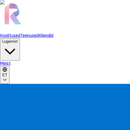
Koolitused
Teenused
Kliendid
Lugemist
Meist
ET