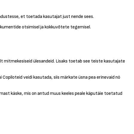
dustesse, et toetada kasutajat just nende sees.
okumentide otsimisel ja kokkuvõtete tegemisel.
lt mitmekesiseid ülesandeid. Lisaks toetab see teiste kasutajate
 Copiloteid veidi kasutada, siis märkate üsna pea erinevaid nö
itmast käske, mis on antud muus keeles peale käputäie toetatud