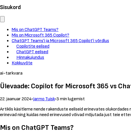
Sisukord
Mis on ChatGPT Teams?
Mis on Microsoft 365 Copilot?
ChatGPT Teams'i ja Microsoft 365 Copilot'i võrdlus
Copilotite eelised
ChatGPT eelised
Hinnakujundus
Kokkuvõte
ai-tarkvara
Ülevaade: Copilot for Microsoft 365 vs C
22. jaanuar 2024
•
Jarmo Tuisk
•
3 min lugemist
Artiklis käsitleme nende rakenduste eeliseid erinevates olukordades
erinevad ning kuidas need erinevused võivad mõjutada just teie ette
Mis on ChatGPT Teams?