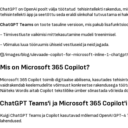
ChatGPT on OpenAI poolt välja töötatud tehisintellekti rakendus, m
tehisintellekti äpp ja seetõttu seda eraldi siinkohal tutvustama ei hak
ChatGPT Teams
on toote tasuline versioon, mis pakub lisafunktsio
- Tiimivestluste vaikimisi mittekasutamine mudeli treenimisel.
- Võimalus luua tööruumis ühiseid vestluseid ja neid jagada.
![](/images/blog/ulevaade-copilot-for-microsoft-inline-1-chatgpt
Mis on Microsoft 365 Copilot?
Microsoft 365 Copilot toimib digitaalse abilisena, kasutades tehisin
vaidrakendab keelemudelite võimsust konkreetse rakendusega töötami
Näiteks Wordis aitab Copilot tekstilõike ümber sõnastada või leida dok
ChatGPT Teams'i ja Microsoft 365 Copilot'i
Kuigi ChatGPT Teams ja Copilot kasutavad mõlemad OpenAI GPT-4 Tur
lahendused.