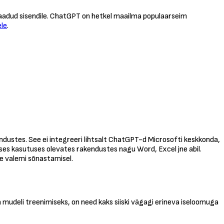
saadud sisendile. ChatGPT on hetkel maailma populaarseim
ele
.
ndustes. See ei integreeri lihtsalt ChatGPT-d Microsofti keskkonda,
es kasutuses olevates rakendustes nagu Word, Excel jne abil.
ge valemi sõnastamisel.
udeli treenimiseks, on need kaks siiski vägagi erineva iseloomuga