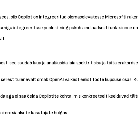
s, siis Copilot on integreeritud olemasolevatesse Microsofti raken
uumiga integreerituse poolest ning pakub ainulaadseid funktsioone d
vif
; see suudab luua ja analüüsida laia spektrit sisu ja täita erakordse
sellest tulenevalt omab OpenAI väikest eelist toote küpsuse osas. Kui
da aga ei saa öelda Copilotite kohta, mis konkreetselt keelduvad tä
 potentsiaalsete kasutajate hulgas.