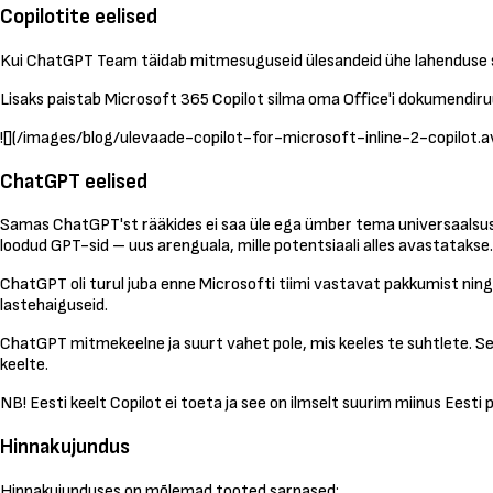
Copilotite eelised
Kui ChatGPT Team täidab mitmesuguseid ülesandeid ühe lahenduse see
Lisaks paistab Microsoft 365 Copilot silma oma Office'i dokumendir
![](/images/blog/ulevaade-copilot-for-microsoft-inline-2-copilot.a
ChatGPT eelised
Samas ChatGPT'st rääkides ei saa üle ega ümber tema universaalsusest
loodud GPT-sid – uus arenguala, mille potentsiaali alles avastatakse.
ChatGPT oli turul juba enne Microsofti tiimi vastavat pakkumist ning 
lastehaiguseid.
ChatGPT mitmekeelne ja suurt vahet pole, mis keeles te suhtlete. Se
keelte.
NB! Eesti keelt Copilot ei toeta ja see on ilmselt suurim miinus Eesti
Hinnakujundus
Hinnakujunduses on mõlemad tooted sarnased: