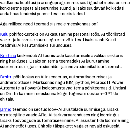
valdkonna koolitusi ja arenguprogramme, sest igaühel meist on oma
konkreetne spetsialiseerumise suund ja lisaks suudavad kõik edasi
anda baasteadmisi peamistest tööriistadest.
Aga millised need teemad siis meie meeskonnas on?
Keiu
põhifookusteks on AI kasutamine personalitöös, AI tööriistad
väike- ja keskmise suurusega ettevõtetes. Lisaks saab Keiult
teadmisi AI kasutamiseks turunduses.
Kristiina
keskendub AI tööriistade kasutamisele avalikus sektoris
ning hariduses. Lisaks on tema teemadeks AI juurutamine
suuremates organisatsioonides ja innovatsioonikultuur laiemalt.
Dmitri
põhifookus on AI inseneerias, automatiseerimises ja
andmetöötluses. Märksõnad nagu BIM, python, Microsoft Power
Automate ja PowerBI iseloomustavad tema põhiteemasid. Ühtlasi
on Dmitri ka meie meeskonna kõige tugevam custom-GPT’de
ehitaja.
Jarmo
teemad on seotud loov-AI alustalade uurimisega. Lisaks
strateegiline vaade AI’le, AI tarkvaraarenduses ning loomingus.
Lisaks töövoogude automatiseerimine, AI assistentide loomine ning
AI andmetöötluses. Ehk siis täispakett väga erinevaid oskuseid.