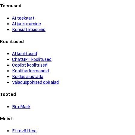
Teenused
AI teekaart
AI juurutamine
Konsultatsioonid
Koolitused
AI koolitused
ChatGPT koolitused
Copilot koolitused
Koolitusformaadid
Kuidas alustada
Vajaduspõhised õpirajad
Tooted
RiteMark
Meist
Ettevõttest