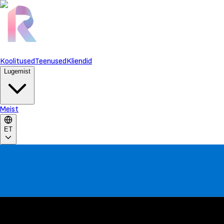
Koolitused
Teenused
Kliendid
Lugemist
Meist
ET