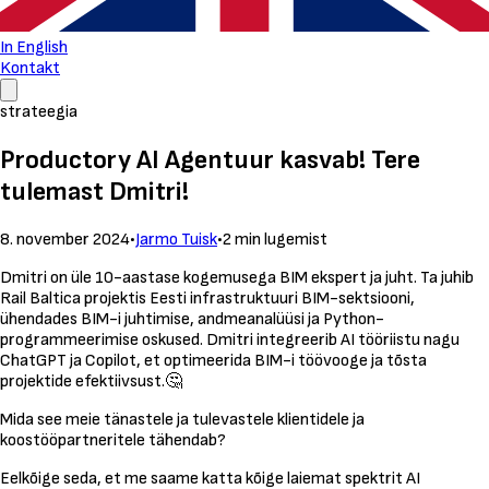
In English
Kontakt
strateegia
Productory AI Agentuur kasvab! Tere
tulemast Dmitri!
8. november 2024
•
Jarmo Tuisk
•
2 min lugemist
Dmitri on üle 10-aastase kogemusega BIM ekspert ja juht. Ta juhib
Rail Baltica projektis Eesti infrastruktuuri BIM-sektsiooni,
ühendades BIM-i juhtimise, andmeanalüüsi ja Python-
programmeerimise oskused. Dmitri integreerib AI tööriistu nagu
ChatGPT ja Copilot, et optimeerida BIM-i töövooge ja tõsta
projektide efektiivsust.🤔
Mida see meie tänastele ja tulevastele klientidele ja
koostööpartneritele tähendab?
Eelkõige seda, et me saame katta kõige laiemat spektrit AI