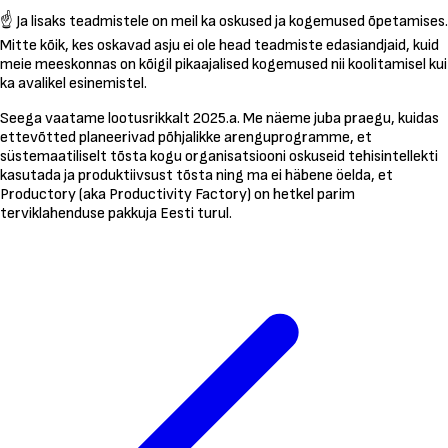
☝ Ja lisaks teadmistele on meil ka oskused ja kogemused õpetamises.
Mitte kõik, kes oskavad asju ei ole head teadmiste edasiandjaid, kuid
meie meeskonnas on kõigil pikaajalised kogemused nii koolitamisel kui
ka avalikel esinemistel.
Seega vaatame lootusrikkalt 2025.a. Me näeme juba praegu, kuidas
ettevõtted planeerivad põhjalikke arenguprogramme, et
süstemaatiliselt tõsta kogu organisatsiooni oskuseid tehisintellekti
kasutada ja produktiivsust tõsta ning ma ei häbene öelda, et
Productory (aka Productivity Factory) on hetkel parim
terviklahenduse pakkuja Eesti turul.