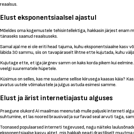
reaalsus.
Elust eksponentsiaalsel ajastul
Mõeldes oma kogemustele tehisintellektiga, hakkasin järjest enam mõ
tänaseks saanud reaalsuseks.
Samal ajal me ei ole eriti head tajuma, kuhu eksponentsiaalne kasv 
läbida 30 sammu, siis on tavapäraselt lihtne ette kujutada, kuhu välja
Kujutage ette, et iga järgnev samm on kaks korda pikem kui eelmine. 3
veelgi suurematele hüpetele.
Küsimus on selles, kas me suudame sellise kiirusega kaasas käia? K
avatus uutele võimalustele ja julgus astuda esimesi samme.
Elust ja ärist internetiajastu alguses
Praegune olukord AI maailmas meenutab mulle paljuski interneti algus
suhtumine, et las noored brausivad ja surfavad seal arvuti taga, samal
Toonased populaarsed interneti tegevused, nagu näiteks laulusõnade 
eksponentsiaalse kasvu alget, mis hakkab peagi drastiliselt muutma n