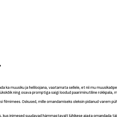
?
ada ka muusiku ja heliloojana, vaatamata sellele, et nii mu muusikaõp
llest ükskõik ning osava promptiga saigi loodud paariminutiline rokkpala
asi filmimees. Oskused, mille omandamiseks oleksin pidanud varem p
s, kus inimesed suudavad hämmastavalt lühikese ajaga omandada täies