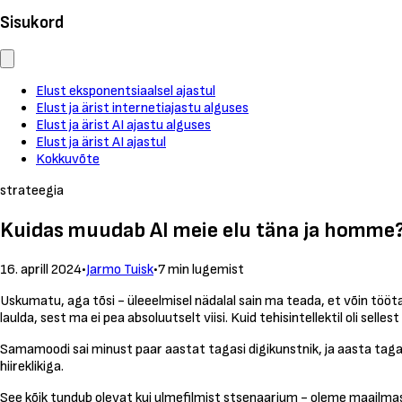
Sisukord
Elust eksponentsiaalsel ajastul
Elust ja ärist internetiajastu alguses
Elust ja ärist AI ajastu alguses
Elust ja ärist AI ajastul
Kokkuvõte
strateegia
Kuidas muudab AI meie elu täna ja homme
16. aprill 2024
•
Jarmo Tuisk
•
7 min lugemist
Uskumatu, aga tõsi - üleeelmisel nädalal sain ma teada, et võin tööt
laulda, sest ma ei pea absoluutselt viisi. Kuid tehisintellektil oli se
Samamoodi sai minust paar aastat tagasi digikunstnik, ja aasta tag
hiireklikiga.
See kõik tundub olevat kui ulmefilmist stsenaarium - oleme maailma