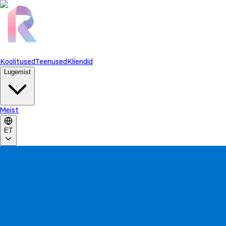
Koolitused
Teenused
Kliendid
Lugemist
Meist
ET