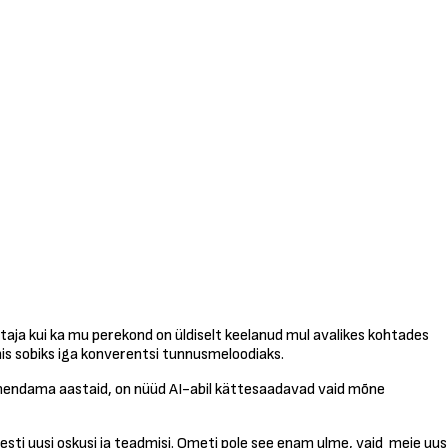
etaja kui ka mu perekond on üldiselt keelanud mul avalikes kohtades
, mis sobiks iga konverentsi tunnusmeloodiaks.
ühendama aastaid, on nüüd AI-abil kättesaadavad vaid mõne
ti uusi oskusi ja teadmisi. Ometi pole see enam ulme, vaid meie uus