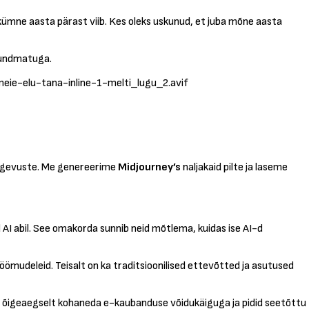
i kümne aasta pärast viib. Kes oleks uskunud, et juba mõne aasta
a tundmatuga.
meie-elu-tana-inline-1-melti_lugu_2.avif
 tegevuste. Me genereerime
Midjourney’s
naljakaid pilte ja laseme
 AI abil. See omakorda sunnib neid mõtlema, kuidas ise AI-d
ömudeleid. Teisalt on ka traditsioonilised ettevõtted ja asutused
nud õigeaegselt kohaneda e-kaubanduse võidukäiguga ja pidid seetõttu