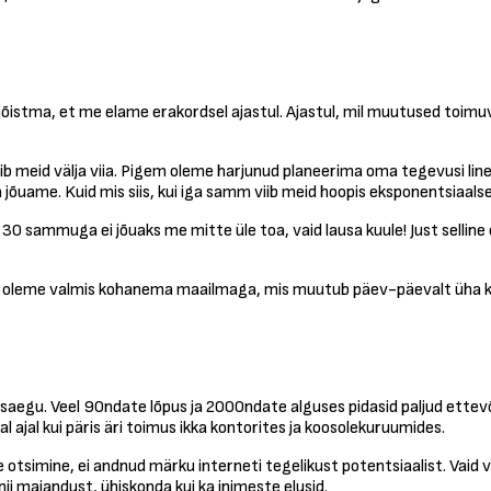
istma, et me elame erakordsel ajastul. Ajastul, mil muutused toimuva
võib meid välja viia. Pigem oleme harjunud planeerima oma tegevusi l
 jõuame. Kuid mis siis, kui iga samm viib meid hoopis eksponentsiaalse
0 sammuga ei jõuaks me mitte üle toa, vaid lausa kuule! Just selline o
as oleme valmis kohanema maailmaga, mis muutub päev-päevalt üha kii
aegu. Veel 90ndate lõpus ja 2000ndate alguses pidasid paljud ettevõt
 ajal kui päris äri toimus ikka kontorites ja koosolekuruumides.
otsimine, ei andnud märku interneti tegelikust potentsiaalist. Vaid 
ii majandust, ühiskonda kui ka inimeste elusid.