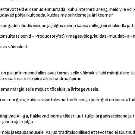
ja ettevõtteid ei osanud ennustada, kuhu interneti areng meid viie võ
uudavad põhjalikult seda, kuidas me suhtleme ja äri teeme?
saegadel nõudis visioon ja julgus minna kaasa millegi nii ebakindla j
a konsultatsioonid - Productory'st](/images/blog/kuidas-muudab-ai-
asvu võimalust.
 on paljud inimesed alles avastamas selle võimalusi läbi mänguliste
e maailma, mille piire alles tundma õpime.
nema märgid selle mõjust tööelule ja äritegevusele.
gu on märgata, kuidas sissetulevad taotlused ja päringud on koostatud
ngivad AI-ga, hakkavad looma täiesti uut tüüpi organisatsioone ja tö
ääda ajale jalgu.
le mõju jaekaubandusele. Paljud traditsioonilised ettevõtted ei suut