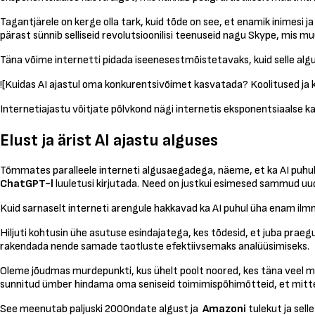
Tagantjärele on kerge olla tark, kuid tõde on see, et enamik inimesi 
pärast sünnib selliseid revolutsioonilisi teenuseid nagu Skype, mis m
Täna võime internetti pidada iseenesestmõistetavaks, kuid selle algu
![Kuidas AI ajastul oma konkurentsivõimet kasvatada? Koolitused j
Internetiajastu võitjate põlvkond nägi internetis eksponentsiaalse k
Elust ja ärist AI ajastu alguses
Tõmmates paralleele interneti algusaegadega, näeme, et ka AI puhul
ChatGPT-l
luuletusi kirjutada. Need on justkui esimesed sammud uud
Kuid sarnaselt interneti arengule hakkavad ka AI puhul üha enam ilm
Hiljuti kohtusin ühe asutuse esindajatega, kes tõdesid, et juba prae
rakendada nende samade taotluste efektiivsemaks analüüsimiseks.
Oleme jõudmas murdepunkti, kus ühelt poolt noored, kes täna veel mä
sunnitud ümber hindama oma seniseid toimimispõhimõtteid, et mitte j
See meenutab paljuski 2000ndate algust ja
Amazoni
tulekut ja sel