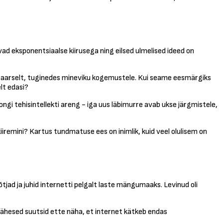
d eksponentsiaalse kiirusega ning eilsed ulmelised ideed on
ineaarselt, tuginedes mineviku kogemustele. Kui seame eesmärgiks
lt edasi?
ngi tehisintellekti areng - iga uus läbimurre avab ukse järgmistele,
remini? Kartus tundmatuse ees on inimlik, kuid veel olulisem on
jad ja juhid internetti pelgalt laste mängumaaks. Levinud oli
vähesed suutsid ette näha, et internet kätkeb endas