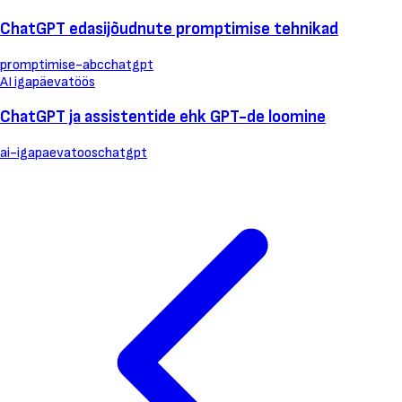
ChatGPT edasijõudnute promptimise tehnikad
promptimise-abc
chatgpt
AI igapäevatöös
ChatGPT ja assistentide ehk GPT-de loomine
ai-igapaevatoos
chatgpt