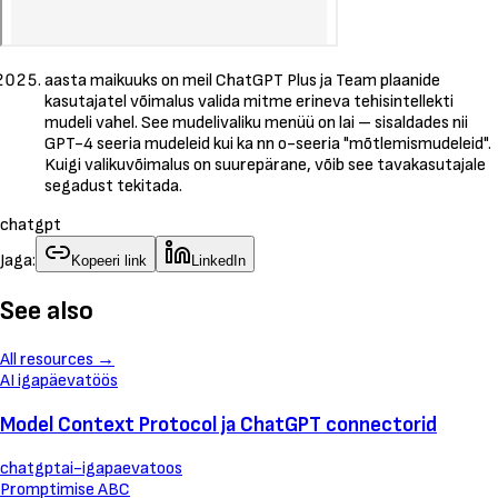
aasta maikuuks on meil ChatGPT Plus ja Team plaanide
kasutajatel võimalus valida mitme erineva tehisintellekti
mudeli vahel. See mudelivaliku menüü on lai – sisaldades nii
GPT-4 seeria mudeleid kui ka nn o-seeria "mõtlemismudeleid".
Kuigi valikuvõimalus on suurepärane, võib see tavakasutajale
segadust tekitada.
chatgpt
Jaga:
Kopeeri link
LinkedIn
See also
All resources
→
AI igapäevatöös
Model Context Protocol ja ChatGPT connectorid
chatgpt
ai-igapaevatoos
Promptimise ABC