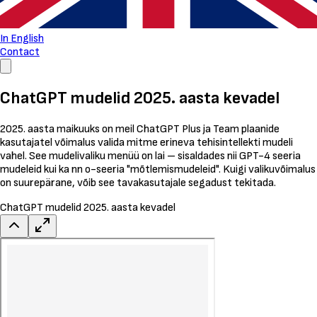
In English
Contact
ChatGPT mudelid 2025. aasta kevadel
2025. aasta maikuuks on meil ChatGPT Plus ja Team plaanide
kasutajatel võimalus valida mitme erineva tehisintellekti mudeli
vahel. See mudelivaliku menüü on lai – sisaldades nii GPT-4 seeria
mudeleid kui ka nn o-seeria "mõtlemismudeleid". Kuigi valikuvõimalus
on suurepärane, võib see tavakasutajale segadust tekitada.
ChatGPT mudelid 2025. aasta kevadel